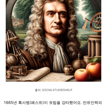
출처: SOCIALSTUDIESHELP
1665년 흑사병(페스트)이 유럽을 강타했어요. 만유인력의