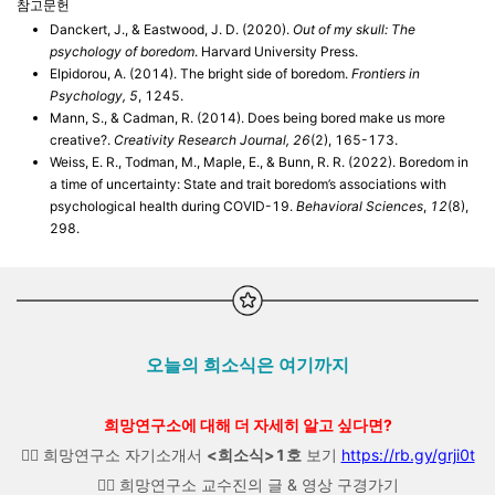
참고문헌
Danckert, J., & Eastwood, J. D. (2020).
Out of my skull: The
psychology of boredom
. Harvard University Press.
Elpidorou, A. (2014). The bright side of boredom.
Frontiers in
Psychology, 5
, 1245.
Mann, S., & Cadman, R. (2014). Does being bored make us more
creative?.
Creativity Research Journal, 26
(2), 165-173.
Weiss, E. R., Todman, M., Maple, E., & Bunn, R. R. (2022). Boredom in
a time of uncertainty: State and trait boredom’s associations with
psychological health during COVID-19.
Behavioral Sciences
,
12
(8),
298.
오늘의 희소식은 여기까지
희망연구소에 대해 더 자세히 알고 싶다면?
👉🏼 희망연구소 자기소개서
<희소식>1호
보기
https://rb.gy/grji0t
👉🏼 희망연구소 교수진의 글 & 영상 구경가기