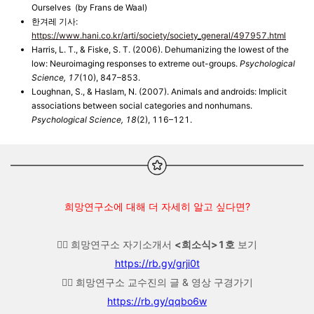
Ourselves (by Frans de Waal)
한겨레 기사
:
https://www.hani.co.kr/arti/society/society_general/497957.html
Harris, L. T., & Fiske, S. T. (2006). Dehumanizing the lowest of the
low: Neuroimaging responses to extreme out-groups.
Psychological
Science, 17
(10), 847–853.
Loughnan, S., & Haslam, N. (2007). Animals and androids: Implicit
associations between social categories and nonhumans.
Psychological Science, 18
(2), 116–121.
희망연구소에 대해 더 자세히 알고 싶다면?
👉🏼 희망연구소 자기소개서
<희소식>1호
보기
https://rb.gy/grji0t
👉🏼 희망연구소 교수진의 글 & 영상 구경가기
https://rb.gy/qqbo6w