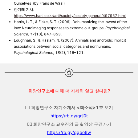
Ourselves (by Frans de Waal)
한겨레 기사
:
https://www.hani.co.kr/arti/society/society_general/497957.html
Harris, L. T., & Fiske, S. T. (2006). Dehumanizing the lowest of the
low: Neuroimaging responses to extreme out-groups.
Psychological
Science, 17
(10), 847–853.
Loughnan, S., & Haslam, N. (2007). Animals and androids: Implicit
associations between social categories and nonhumans.
Psychological Science, 18
(2), 116–121.
희망연구소에 대해 더 자세히 알고 싶다면?
👉🏼 희망연구소 자기소개서
<희소식>1호
보기
https://rb.gy/grji0t
👉🏼 희망연구소 교수진의 글 & 영상 구경가기
https://rb.gy/qqbo6w