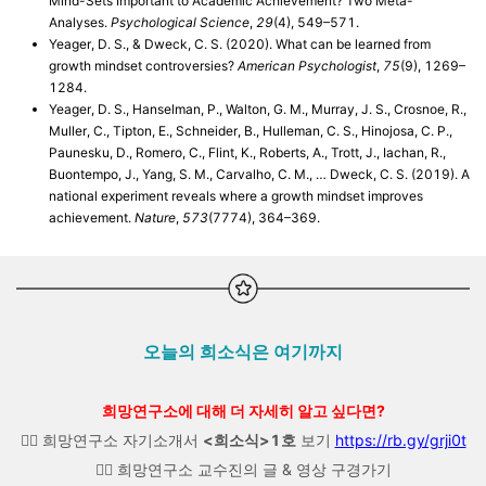
Mind-Sets Important to Academic Achievement? Two Meta-
Analyses.
Psychological Science
,
29
(4), 549–571.
Yeager, D. S., & Dweck, C. S. (2020). What can be learned from
growth mindset controversies?
American Psychologist
,
75
(9), 1269–
1284.
Yeager, D. S., Hanselman, P., Walton, G. M., Murray, J. S., Crosnoe, R.,
Muller, C., Tipton, E., Schneider, B., Hulleman, C. S., Hinojosa, C. P.,
Paunesku, D., Romero, C., Flint, K., Roberts, A., Trott, J., Iachan, R.,
Buontempo, J., Yang, S. M., Carvalho, C. M., … Dweck, C. S. (2019). A
national experiment reveals where a growth mindset improves
achievement.
Nature
,
573
(7774), 364–369.
오늘의 희소식은 여기까지
희망연구소에 대해 더 자세히 알고 싶다면?
👉🏼 희망연구소 자기소개서
<희소식>1호
보기
https://rb.gy/grji0t
👉🏼 희망연구소 교수진의 글 & 영상 구경가기