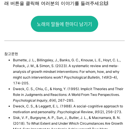
래 버튼을 클릭해 여러분의 이야기를 들려주세요🙌
노래의 말들에 한마디 남기기
참고문헌
Burnette, J. L., Billingsley, J., Banks, G. C., Knouse, L. E., Hoyt, C. L.,
Pollack, J. M., & Simon, S. (2023). A systematic review and meta-
analysis of growth mindset interventions: For whom, how, and why
might such interventions work?
Psychological Bulletin
,
149
(3–4),
174–205.
Dweck, C. S., Chiu, C., & Hong, Y. (1995). Implicit Theories and Their
Role in Judgments and Reactions: A World From Two Perspectives.
Psychological Inquiry
,
6
(4), 267–285.
Dweck, C. S., & Leggett, E. L. (1988). A social-cognitive approach to
motivation and personality.
Psychological Review
,
95
(2), 256–273.
Sisk, V. F., Burgoyne, A. P., Sun, J., Butler, J. L., & Macnamara, B. N.
(2018). To What Extent and Under Which Circumstances Are Growth