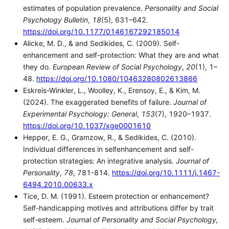
estimates of population prevalence.
Personality and Social
Psychology Bulletin
,
18
(5), 631–642.
https://doi.org/10.1177/0146167292185014
Alicke, M. D., & and Sedikides, C. (2009). Self-
enhancement and self-protection: What they are and what
they do.
European Review of Social Psychology
,
20
(1), 1–
48.
https://doi.org/10.1080/10463280802613866
Eskreis-Winkler, L., Woolley, K., Erensoy, E., & Kim, M.
(2024). The exaggerated benefits of failure.
Journal of
Experimental Psychology: General
,
153
(7), 1920–1937.
https://doi.org/10.1037/xge0001610
Hepper, E. G., Gramzow, R., & Sedikides, C. (2010).
Individual differences in selfenhancement and self-
protection strategies: An integrative analysis.
Journal of
Personality
,
78
, 781-814.
https://doi.org/10.1111/j.1467-
6494.2010.00633.x
Tice, D. M. (1991). Esteem protection or enhancement?
Self-handicapping motives and attributions differ by trait
self-esteem.
Journal of Personality and Social Psychology,